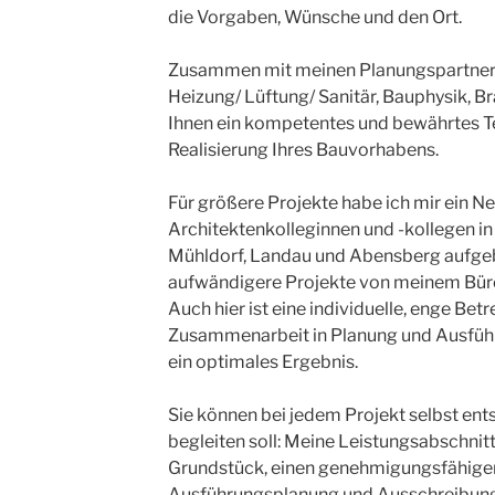
die Vorgaben, Wünsche und den Ort.
Zusammen mit meinen Planungspartnern f
Heizung/ Lüftung/ Sanitär, Bauphysik, Br
Ihnen ein kompetentes und bewährtes T
Realisierung Ihres Bauvorhabens.
Für größere Projekte habe ich mir ein N
Architektenkolleginnen und -kollegen in
Mühldorf, Landau und Abensberg aufgeb
aufwändigere Projekte von meinem Büro
Auch hier ist eine individuelle, enge Bet
Zusammenarbeit in Planung und Ausfüh
ein optimales Ergebnis.
Sie können bei jedem Projekt selbst ents
begleiten soll: Meine Leistungsabschnitte
Grundstück, einen genehmigungsfähigen
Ausführungsplanung und Ausschreibung 