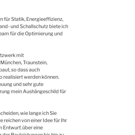
ür Statik, Energieeffizienz,
and- und Schallschutz biete ich
eam für die Optimierung und
etzwerk mit
 München, Traunstein,
aut, so dass auch
 realisiert werden können.
reuung und sehr gute
rung mein Aushängeschild für
cheiden, wie lange ich Sie
 reichen von einer Idee für Ihr
 Entwurf, über eine
der Bauleistungen bis hin zu